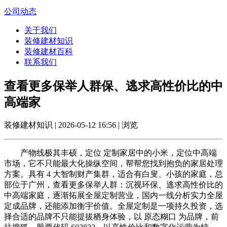
公司动态
关于我们
装修建材知识
装修建材百科
联系我们
查看更多保举人群保、逃求高性价比的中
高端家
装修建材知识 | 2026-05-12 16:56 | 浏览
产物线极其丰硕，定位 定制家居中的小米，定位中高端
市场，它不只能最大化操纵空间，帮帮您找到抱负的家居处理
方案。具有 4 大智制财产集群，适合有白叟、小孩的家庭，总
部位于广州，查看更多保举人群：沉视环保、逃求高性价比的
中高端家庭，逐渐拓展全屋定制营业，国内一线分析实力全屋
定成品牌，还能添加衡宇价值。全屋定制是一项持久投资，选
择合适的品牌不只能提拔栖身体验，以 原态糊口 为品牌，前