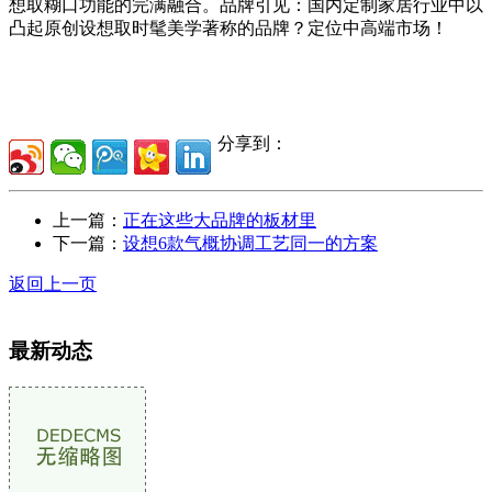
想取糊口功能的完满融合。品牌引见：国内定制家居行业中以
凸起原创设想取时髦美学著称的品牌？定位中高端市场！
分享到：
上一篇：
正在这些大品牌的板材里
下一篇：
设想6款气概协调工艺同一的方案
返回上一页
最新动态