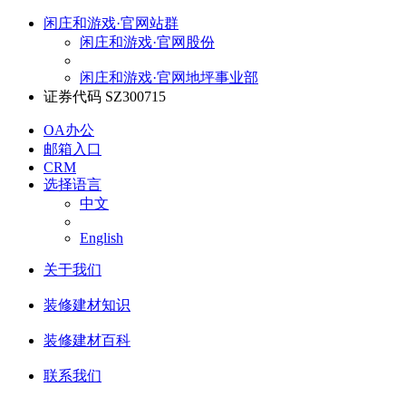
闲庄和游戏·官网站群
闲庄和游戏·官网股份
闲庄和游戏·官网地坪事业部
证券代码 SZ300715
OA办公
邮箱入口
CRM
选择语言
中文
English
关于我们
装修建材知识
装修建材百科
联系我们