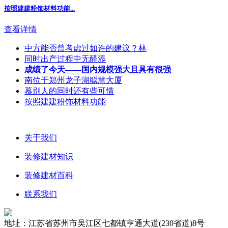
按照建建粉饰材料功能...
查看详情
中方能否曾考虑过如许的建议？林
同时出产过程中无醛添
成绩了今天——国内规模强大且具有很强
南位于郑州龙子湖聪慧大厦
慕别人的同时还有些可惜
按照建建粉饰材料功能
关于我们
装修建材知识
装修建材百科
联系我们
地址：江苏省苏州市吴江区七都镇亨通大道(230省道)8号