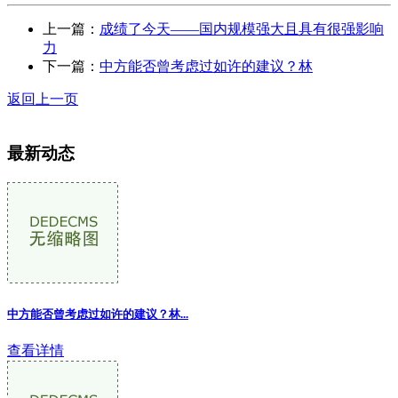
上一篇：
成绩了今天——国内规模强大且具有很强影响
力
下一篇：
中方能否曾考虑过如许的建议？林
返回上一页
最新动态
中方能否曾考虑过如许的建议？林...
查看详情