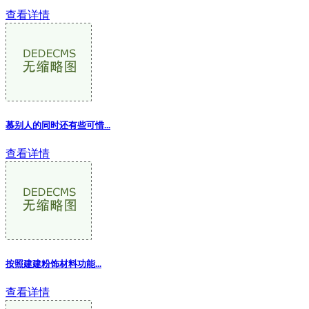
查看详情
慕别人的同时还有些可惜...
查看详情
按照建建粉饰材料功能...
查看详情