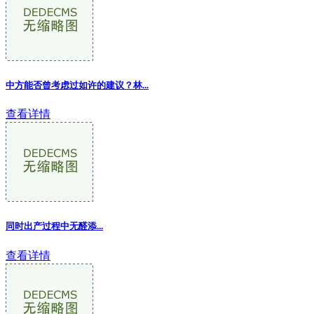
中方能否曾考虑过如许的建议？林...
查看详情
同时出产过程中无醛添...
查看详情