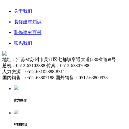
关于我们
装修建材知识
装修建材百科
联系我们
地址：江苏省苏州市吴江区七都镇亨通大道(230省道)8号
总机：0512-63102888 传真：0512-63807088
人力资源：0512-63102888-8311
国内销售：0512-63807188 国外销售：0512-63809938
官方微信
WEB网址