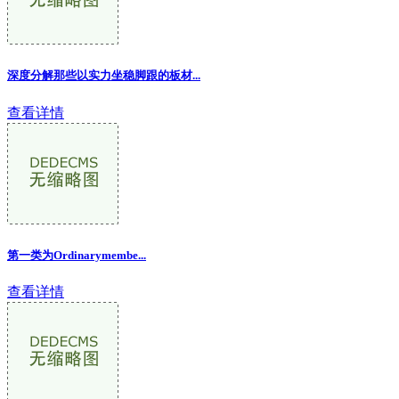
深度分解那些以实力坐稳脚跟的板材...
查看详情
第一类为Ordinarymembe
...
查看详情