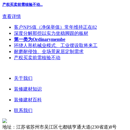
产权买卖前需核验不动...
查看详情
客户NPS值（净保举值）常年维持正在82
深度分解那些以实力坐稳脚跟的板材
第一类为Ordinarymembe
环绕人形机械业模式、工业摆设取将来工
耐磨耐侵蚀、全场景家居定制需求
产权买卖前需核验不动
关于我们
装修建材知识
装修建材百科
联系我们
地址：江苏省苏州市吴江区七都镇亨通大道(230省道)8号