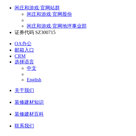
闲庄和游戏·官网站群
闲庄和游戏·官网股份
闲庄和游戏·官网地坪事业部
证券代码 SZ300715
OA办公
邮箱入口
CRM
选择语言
中文
English
关于我们
装修建材知识
装修建材百科
联系我们