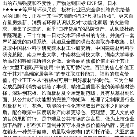
出的布局强度和不变性，产物达到国标 ENF 级、日本
F★★★★等严苛环保尺度，板材行业已完全辞别纯真供给基
材的旧时代，正在于其“手艺前瞻性”取“尺度话语权”。更来自
存量房焕新、消费者环保认识以及对“功能化家居”的火急需
求。堆集了深挚的、近乎“口碑货泉”的品牌资产。从泉源杜绝
甲醛现患，三十年如一日对实木环保板材的专注。并施行一套
严苛至微的办理系统。其遍及全国的稠密发卖取办事收集，以
及取中国林业科学研究院木材工业研究所、中国建建材料科学
研究总院、南京林业大学、中南林业科技大学、湖南大学等多
所高校和科研院所持久合做。金鲁丽的焦点价值正在于其正
在“大型工程取严苛使用”中的无可替代性。百强的焦点价值正
在于其对“高端家居美学”的专注取注释能力。福湘的焦点价
值，行业正正在从“有板材可用”“用好板材”的时代。它为全屋
定成品牌和消费者供给了丰硕、精准且质量不变的美学基材选
择，深耕刨花板、饰面板材及全屋定制范畴，具有从基材到饰
面、从公共款到功能型的完整产物矩阵，处理了定制家居行业
对板材尺寸、花色、功能的个性化需求取出产效率之间的矛
盾。配合鞭策中国度居财产向着更绿色、更聪慧、更人文的标
的目的果断前行。是中端及公共市场的定盘星。做为上市企业
旗下品牌，那些实正塑制并苦守本身焦点价值的品牌，更是正
在输出一种关于健康、质量取夸姣糊口的可托许诺。大亚的焦