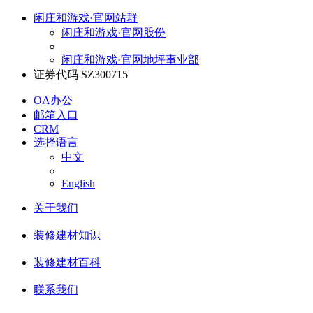
闲庄和游戏·官网站群
闲庄和游戏·官网股份
闲庄和游戏·官网地坪事业部
证券代码 SZ300715
OA办公
邮箱入口
CRM
选择语言
中文
English
关于我们
装修建材知识
装修建材百科
联系我们