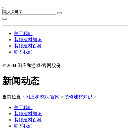
关于我们
装修建材知识
装修建材百科
联系我们
© 2004 闲庄和游戏·官网股份
新闻动态
当前位置：
闲庄和游戏·官网
>
装修建材知识
>
关于我们
装修建材知识
装修建材百科
联系我们