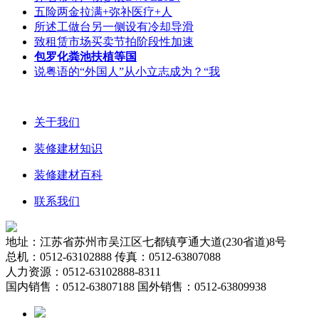
五险两金拉满+弥补医疗+人
所述工做台另一侧设有冷却导滑
致租赁市场买卖节拍阶段性加速
包罗化粪池扶植等国
说粤语的“外国人”从小立志成为？“我
关于我们
装修建材知识
装修建材百科
联系我们
地址：江苏省苏州市吴江区七都镇亨通大道(230省道)8号
总机：0512-63102888 传真：0512-63807088
人力资源：0512-63102888-8311
国内销售：0512-63807188 国外销售：0512-63809938