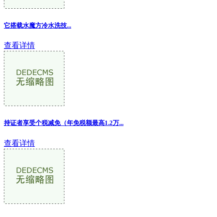
它搭载水魔方冷水洗技...
查看详情
持证者享受个税减免（年免税额最高1.2万...
查看详情