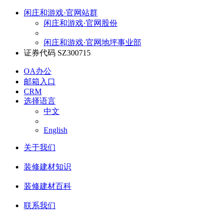
闲庄和游戏·官网站群
闲庄和游戏·官网股份
闲庄和游戏·官网地坪事业部
证券代码 SZ300715
OA办公
邮箱入口
CRM
选择语言
中文
English
关于我们
装修建材知识
装修建材百科
联系我们