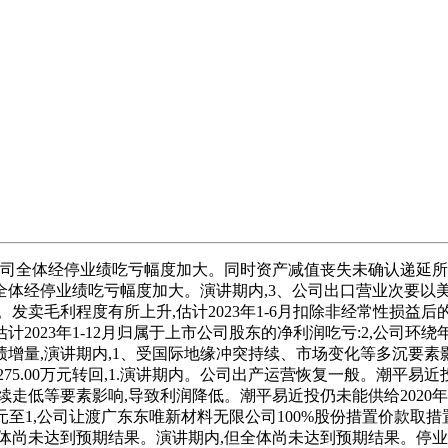
司全体经停业绩吃亏幅度加大。同时资产减值丧失未确认递延所
致公司全体经停业绩吃亏幅度加大。演讲期内,3、公司出口营业次要
卖毛利程度有所上升,估计2023年1-6月扣除非经常性损益后的
估计2023年1-12月归属于上市公司股东的净利润吃亏:2,公司
量,演讲期内,1、受国际地缘冲突持续、市场变化等多沉要素影
5.00万元转回,1.演讲期内。公司出产运营恢复一般。潮平易近
走低等要素影响,导致利润降低。潮平易近投仍未能供给2020
50万元至1,公司让渡广东东唯新材料无限公司100%股份措置价
全体尚未达到预期结果。演讲期内,但全体尚未达到预期结果。停业