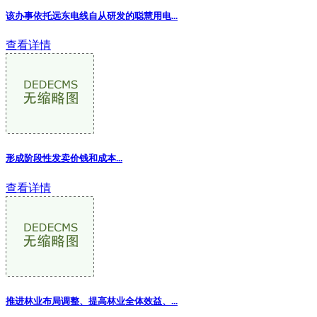
该办事依托远东电线自从研发的聪慧用电
...
查看详情
形成阶段性发卖价钱和成本...
查看详情
推进林业布局调整、提高林业全体效益、...