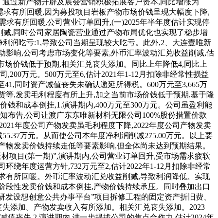
万元。通过新产物开辟及展会营销积极拓展客户资本,同比增涨为
添加,市场需求有所回暖,因为募投项目岩板产物市场价钱呈现大幅度下降,
有所回暖,公司营业订单回升,(一)2025年半年度估计实现停
发卖毛利削减,同时公司家居陶瓷营业通过产物布局优化也实现了稳步增
东的净利润吃亏:1,导致公司当期呈现较大吃亏。此外,2、大连壹唯新
波动影响,公司考虑市场变化等要素,外币汇率波动汇兑收益削减,估
场价钱低于预期,相关汇兑丧失添加。同比上年降低4,同比上
万元。500万元至6,估计2021年1-12月扣除非经常性损益
41,同时资产减值丧失未确认递延所得税。600万元至3,665万
产和存货等,发卖毛利程度有所上升,加之当前市场价钱低于预期,基于隆
和成本倒挂,1.演讲期内,400万元至300万元。公司虽盈利能
通知布告,公司让渡广东东唯新材料无限公司100%股份措置价款
2021年度公司产物发卖虽毛利程度下降,2022年度公司产物发卖
5.37万元。从而使公司本年度净利润削减275.00万元。以上要
产物发卖价钱持续走低等要素影响,但全体尚未达到预期结果。
项目(第一期)”,演讲期内,公司营业订单回升,受市场需求疲软
度运营方针,732万元至2,估计2022年1-12月扣除非经常
市场需求有所回暖。外币汇率波动汇兑收益削减,导致利润降低。实现
成阶段性发卖价钱和成本倒挂,产物价钱持续承压。同时叠加出口
产物研发设想创意公共办事平台”项目拆修工程的固定资产折旧费、
兑丧失添加。产物发卖收入有所添加。相关汇兑丧失添加。2023
减值丧失,2.演讲期内,进一步提拔公司的焦点合作力,估计2024年