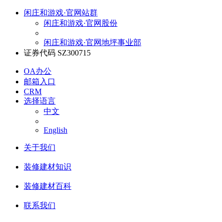
闲庄和游戏·官网站群
闲庄和游戏·官网股份
闲庄和游戏·官网地坪事业部
证券代码 SZ300715
OA办公
邮箱入口
CRM
选择语言
中文
English
关于我们
装修建材知识
装修建材百科
联系我们