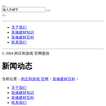
关于我们
装修建材知识
装修建材百科
联系我们
© 2004 闲庄和游戏·官网股份
新闻动态
当前位置：
闲庄和游戏·官网
>
装修建材百科
>
关于我们
装修建材知识
装修建材百科
联系我们