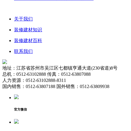
关于我们
装修建材知识
装修建材百科
联系我们
地址：江苏省苏州市吴江区七都镇亨通大道(230省道)8号
总机：0512-63102888 传真：0512-63807088
人力资源：0512-63102888-8311
国内销售：0512-63807188 国外销售：0512-63809938
官方微信