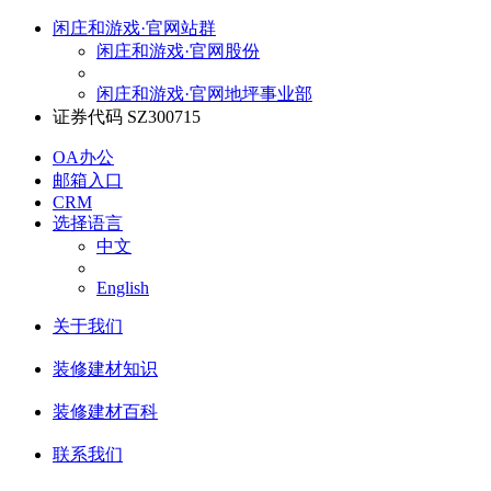
闲庄和游戏·官网站群
闲庄和游戏·官网股份
闲庄和游戏·官网地坪事业部
证券代码 SZ300715
OA办公
邮箱入口
CRM
选择语言
中文
English
关于我们
装修建材知识
装修建材百科
联系我们