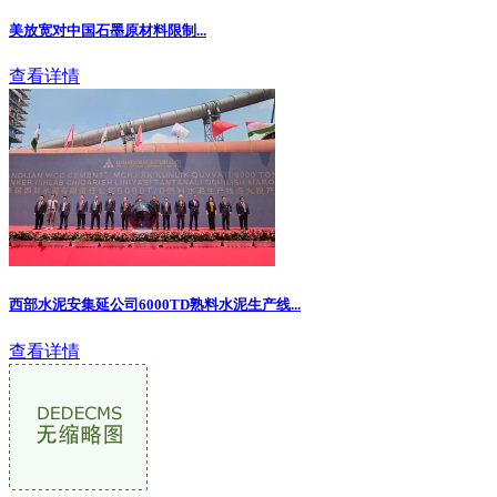
美放宽对中国石墨原材料限制
...
查看详情
西部水泥安集延公司6000TD熟料水泥生产线...
查看详情