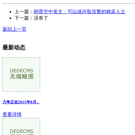
上一篇：
朗普空中发文：可以或许取浩繁的精采人士
下一篇：没有了
返回上一页
最新动态
力争正在2025年8月...
查看详情