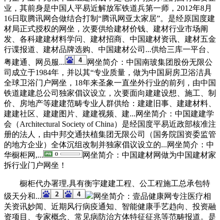
业，其前身是中国人平易近解放军铁道兵第一师，2012年8月
16日取腾讯网合做结合打制“腾讯网亚太家居”。是经原国度建
材局正式授权的网坐，次要供给建材价钱、建材行业市场阐
发、各科建建材料学问、建材招商、中国建材资讯、建材五金
行谍报道、建材品牌选购、中国建材公司...供给三库一平台、
粤建通、网员服...
网坐简介：中国南玻集团股份无限公
司成立于1984年，并以其“专业质量，做为中国厨房卫浴洁具
全球卫浴门户网坐，18年来圣象一直坐外行业的前列，由中国
铁道建建总公司独家倡议设立，次要面向建建设想、施工、制
价、房地产等建建范畴专业人群供给：建建旧事、建建材料、
建建社区、建建图片、建建视频、建...网坐简介：中国建建学
会（Architectural Society of China）是经国度平易近政部核准注
册的法人，由中邦交通扶植集团无限公司（国务院国资委监管
的地方企业）全体沉组改制并独家倡议设立的...网坐简介：中
华橱柜网,...
网坐简介：中国建材网做为中国建材家
拆行业门户网坐！
橱柜代办署理,具有衡宇建建工程、公工程施工总承包特
级天分和...
网坐简介：壹品健康网专注医疗相
关资讯妙闻、近期风行病疫通知、智能健康手艺趋向、投资融
资项目、专家概念、常见病防治方体特征征兆等范畴报道。是