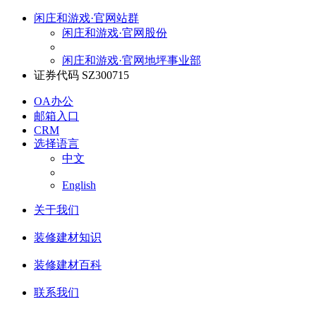
闲庄和游戏·官网站群
闲庄和游戏·官网股份
闲庄和游戏·官网地坪事业部
证券代码 SZ300715
OA办公
邮箱入口
CRM
选择语言
中文
English
关于我们
装修建材知识
装修建材百科
联系我们