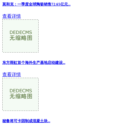
莫和克：一季度全球陶瓷销售72.65亿元...
查看详情
东方雨虹首个海外生产基地启动建设...
查看详情
秘鲁将可卡因制成混凝土块...