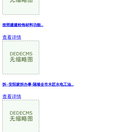
按照建建粉饰材料功能...
查看详情
拆--安阳家拆办事·隔墙全市木匠水电工油
...
查看详情