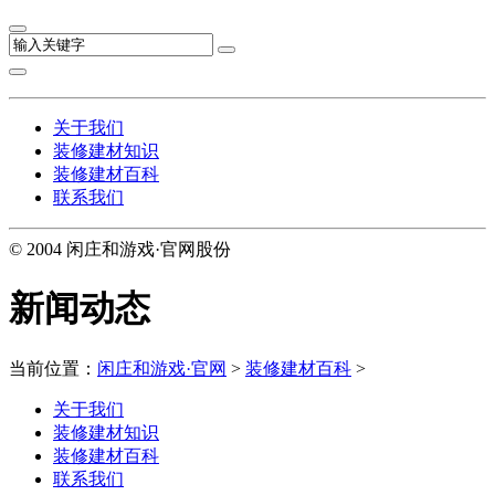
关于我们
装修建材知识
装修建材百科
联系我们
© 2004 闲庄和游戏·官网股份
新闻动态
当前位置：
闲庄和游戏·官网
>
装修建材百科
>
关于我们
装修建材知识
装修建材百科
联系我们