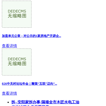
加盖单元公章；对公示的1家房地产开辟企...
查看详情
026中关村论坛年会｜鞭策“互联”迈向“...
查看详情
拆--安阳家拆办事·隔墙全市木匠水电工油