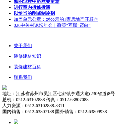
修的过程中必然要留意
进行室内拆修拆潢
以恰当的削减制冷剂
加盖单元公章；对公示的1家房地产开辟企
026中关村论坛年会｜鞭策“互联”迈向“
关于我们
装修建材知识
装修建材百科
联系我们
地址：江苏省苏州市吴江区七都镇亨通大道(230省道)8号
总机：0512-63102888 传真：0512-63807088
人力资源：0512-63102888-8311
国内销售：0512-63807188 国外销售：0512-63809938