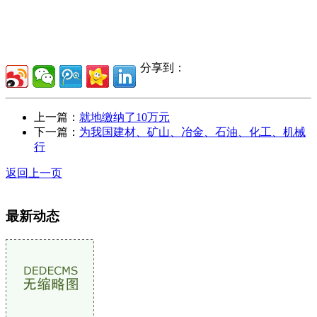
分享到：
上一篇：
就地缴纳了10万元
下一篇：
为我国建材、矿山、冶金、石油、化工、机械
行
返回上一页
最新动态