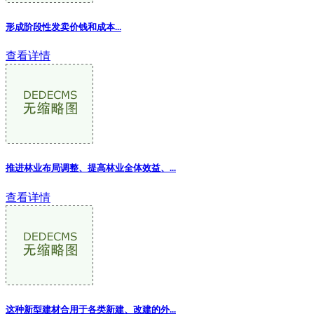
形成阶段性发卖价钱和成本...
查看详情
推进林业布局调整、提高林业全体效益、...
查看详情
这种新型建材合用于各类新建、改建的外
...