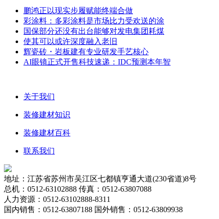
鹏鸿正以现实步履赋能终端合做
彩涂料：多彩涂料是市场比力受欢送的涂
国保部分还没有出台能够对发电集团耗煤
使其可以或许深度融入老旧
辉瓷砖・岩板建有专业研发手艺核心
AI眼镜正式开售科技速递：IDC预测本年智
关于我们
装修建材知识
装修建材百科
联系我们
地址：江苏省苏州市吴江区七都镇亨通大道(230省道)8号
总机：0512-63102888 传真：0512-63807088
人力资源：0512-63102888-8311
国内销售：0512-63807188 国外销售：0512-63809938